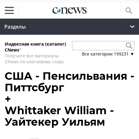
Разделы
Индексная книга (каталог)
CNews
*
Все категории
199231
▼
Получите все материалы
CNews по ключевому слову
США - Пенсильвания -
Питтсбург
+
Whittaker William -
Уайтекер Уильям