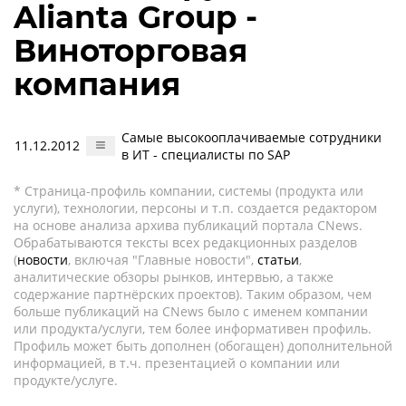
Alianta Group -
Виноторговая
компания
Самые высокооплачиваемые сотрудники
11.12.2012
в ИТ - специалисты по SAP
* Страница-профиль компании, системы (продукта или
услуги), технологии, персоны и т.п. создается редактором
на основе анализа архива публикаций портала CNews.
Обрабатываются тексты всех редакционных разделов
(
новости
, включая "Главные новости",
статьи
,
аналитические обзоры рынков, интервью, а также
содержание партнёрских проектов). Таким образом, чем
больше публикаций на CNews было с именем компании
или продукта/услуги, тем более информативен профиль.
Профиль может быть дополнен (обогащен) дополнительной
информацией, в т.ч. презентацией о компании или
продукте/услуге.