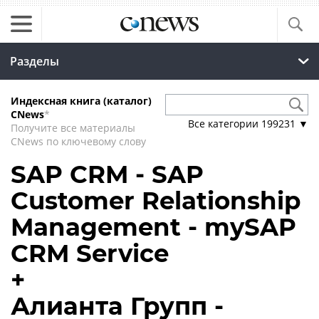
Разделы
Индексная книга (каталог)
CNews
*
Все категории
199231
▼
Получите все материалы
CNews по ключевому слову
SAP CRM - SAP
Customer Relationship
Management - mySAP
CRM Service
+
Алианта Групп -