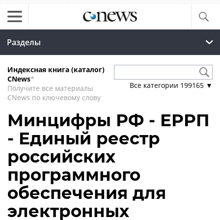
Разделы
Индексная книга (каталог)
CNews
*
Все категории
199165
▼
Получите все материалы
CNews по ключевому слову
Минцифры РФ - ЕРРП
- Единый реестр
российских
программного
обеспечения для
электронных