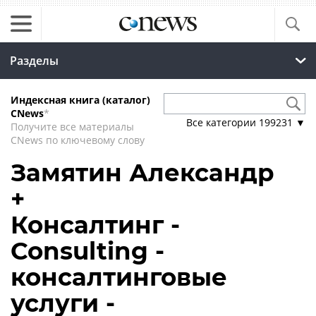
Разделы
Индексная книга (каталог)
CNews
*
Все категории
199231
▼
Получите все материалы
CNews по ключевому слову
Замятин Александр
+
Консалтинг -
Consulting -
консалтинговые
услуги -