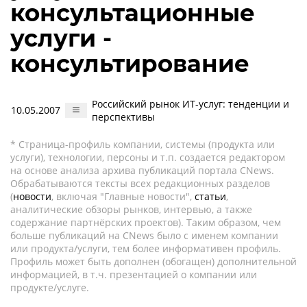
консультационные
услуги -
консультирование
Российский рынок ИТ-услуг: тенденции и
10.05.2007
перспективы
* Страница-профиль компании, системы (продукта или
услуги), технологии, персоны и т.п. создается редактором
на основе анализа архива публикаций портала CNews.
Обрабатываются тексты всех редакционных разделов
(
новости
, включая "Главные новости",
статьи
,
аналитические обзоры рынков, интервью, а также
содержание партнёрских проектов). Таким образом, чем
больше публикаций на CNews было с именем компании
или продукта/услуги, тем более информативен профиль.
Профиль может быть дополнен (обогащен) дополнительной
информацией, в т.ч. презентацией о компании или
продукте/услуге.