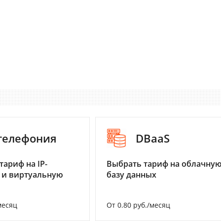
-телефония
DBaaS
тариф на IP-
Выбрать тариф на облачну
 и виртуальную
базу данных
месяц
От 0.80 руб./месяц