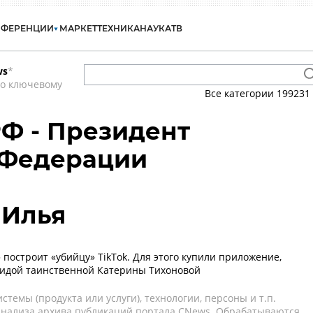
НФЕРЕНЦИИ
МАРКЕТ
ТЕХНИКА
НАУКА
ТВ
ws
*
по ключевому
Все категории
199231
Ф - Президент
 Федерации
 Илья
 построит «убийцу» TikTok. Для этого купили приложение,
гидой таинственной Катерины Тихоновой
темы (продукта или услуги), технологии, персоны и т.п.
 анализа архива публикаций портала CNews. Обрабатываются