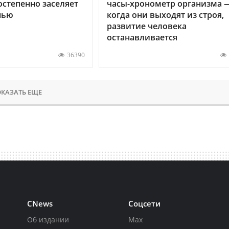
остепенно заселяет
часы-хронометр организма 
нью
когда они выходят из строя,
развитие человека
останавливается
36390
КАЗАТЬ ЕЩЕ
CNews
Соцсети
Об издании
Max