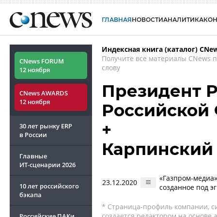
ГЛАВНАЯ
НОВОСТИ
АНАЛИТИКА
КО
Индексная книга (каталог) CNe
Получите все материалы CNews 
CNews FORUM
слову
12 ноября
Президент Р
CNews AWARDS
12 ноября
Российской
+
30 лет рынку ERP
в России
Карпинский
Главные
ИТ-сценарии
2026
«Газпром-медиа»
23.12.2020
10 лет российского
созданное под э
бэкапа
* Страница-профиль компании, сис
создается редактором на основе
Российские ПАКи