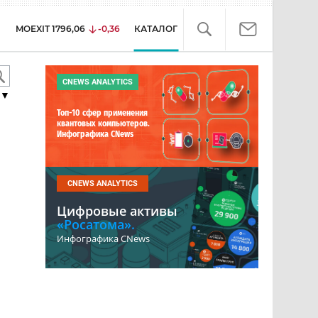
MOEXIT
1796,06
-0,36
КАТАЛОГ
CNEWS ANALYTICS
▼
Топ-10 сфер применения
квантовых компьютеров.
Инфографика CNews
CNEWS ANALYTICS
Цифровые активы
«Росатома».
Инфографика CNews