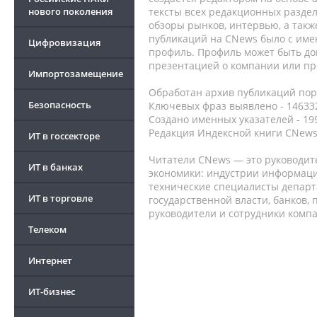
нового поколения
тексты всех редакционных раздел
обзоры рынков, интервью, а такж
публикаций на CNews было с име
Цифровизация
профиль. Профиль может быть до
презентацией о компании или про
Импортозамещение
Обработан архив публикаций порт
Безопасность
Ключевых фраз выявлено - 146332
Создано именных указателей - 19
Редакция Индексной книги CNews
ИТ в госсекторе
Читатели CNews — это руководит
ИТ в банках
экономики: индустрии информаци
технические специалисты депар
ИТ в торговле
государственной власти, банков,
руководители и сотрудники комп
Телеком
Интернет
ИТ-бизнес