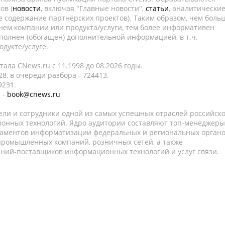
ов (
новости
, включая "Главные новости",
статьи
, аналитически
е содержание партнёрских проектов). Таким образом, чем боль
нем компании или продукта/услуги, тем более информативен
полнен (обогащен) дополнительной информацией, в т.ч.
дукте/услуге.
ала CNews.ru c 11.1998 до 08.2026 годы.
8, в очереди разбора - 724413.
9231.
 -
book@cnews.ru
ели и сотрудники одной из самых успешных отраслей российск
онных технологий. Ядро аудитории составляют топ-менеджеры
таментов информатизации федеральных и региональных орган
 промышленных компаний, розничных сетей, а также
аний-поставщиков информационных технологий и услуг связи.