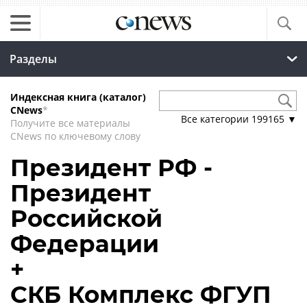
Разделы
Индексная книга (каталог)
CNews
*
Все категории
199165
▼
Получите все материалы
CNews по ключевому слову
Президент РФ -
Президент
Российской
Федерации
+
СКБ Комплекс ФГУП