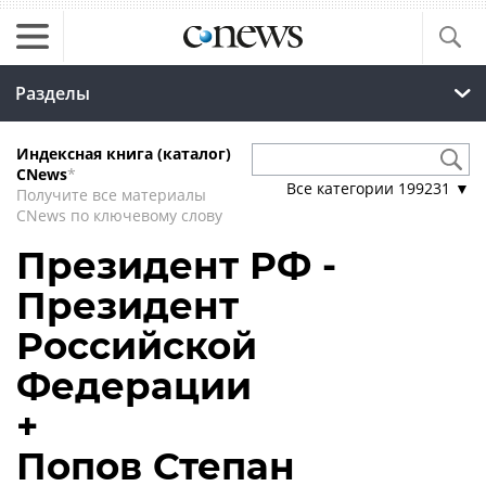
Разделы
Индексная книга (каталог)
CNews
*
Все категории
199231
▼
Получите все материалы
CNews по ключевому слову
Президент РФ -
Президент
Российской
Федерации
+
Попов Степан