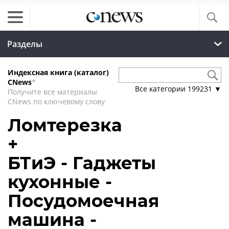
Разделы
Индексная книга (каталог)
CNews
*
Все категории
199231
▼
Получите все материалы
CNews по ключевому слову
Ломтерезка
+
БТиЭ - Гаджеты
кухонные -
Посудомоечная
машина -