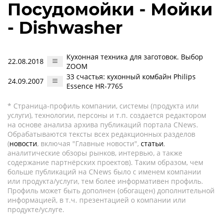
Посудомойки - Мойки
- Dishwasher
Кухонная техника для заготовок. Выбор
22.08.2018
ZOOM
33 счастья: кухонный комбайн Philips
24.09.2007
Essence HR-7765
* Страница-профиль компании, системы (продукта или
услуги), технологии, персоны и т.п. создается редактором
на основе анализа архива публикаций портала CNews.
Обрабатываются тексты всех редакционных разделов
(
новости
, включая "Главные новости",
статьи
,
аналитические обзоры рынков, интервью, а также
содержание партнёрских проектов). Таким образом, чем
больше публикаций на CNews было с именем компании
или продукта/услуги, тем более информативен профиль.
Профиль может быть дополнен (обогащен) дополнительной
информацией, в т.ч. презентацией о компании или
продукте/услуге.