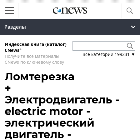
Разделы
Индексная книга (каталог)
CNews
*
Все категории
199231
▼
Получите все материалы
CNews по ключевому слову
Ломтерезка
+
Электродвигатель -
electric motor -
электрический
двигатель -