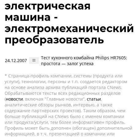
электрическая
машина -
электромеханический
преобразователь
Тест кухонного комбайна Philips HR7605:
24.12.2007
простота — залог успеха
* Страница-профиль компании, системы (продукта или
услуги), технологии, персоны и т.п. создается редактором
на основе анализа архива публикаций портала CNews.
Обрабатываются тексты всех редакционных разделов
(
новости
, включая "Главные новости",
статьи
,
аналитические обзоры рынков, интервью, а также
содержание партнёрских проектов). Таким образом, чем
больше публикаций на CNews было с именем компании
или продукта/услуги, тем более информативен профиль.
Профиль может быть дополнен (обогащен) дополнительной
информацией, в т.ч. презентацией о компании или