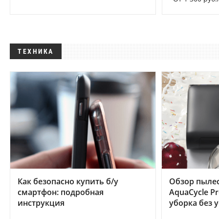
ТЕХНИКА
Как безопасно купить б/у
Обзор пылес
смартфон: подробная
AquaCycle Pr
инструкция
уборка без 