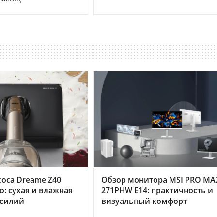
оса Dreame Z40
Обзор монитора MSI PRO MA
o: сухая и влажная
271PHW E14: практичность и
усилий
визуальный комфорт