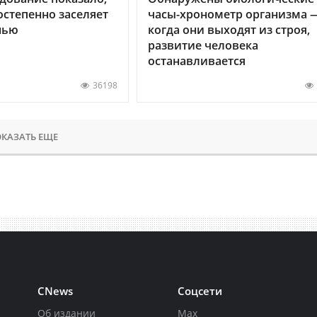
остепенно заселяет
часы-хронометр организма 
нью
когда они выходят из строя,
развитие человека
останавливается
36198
КАЗАТЬ ЕЩЕ
CNews
Соцсети
Об издании
Max