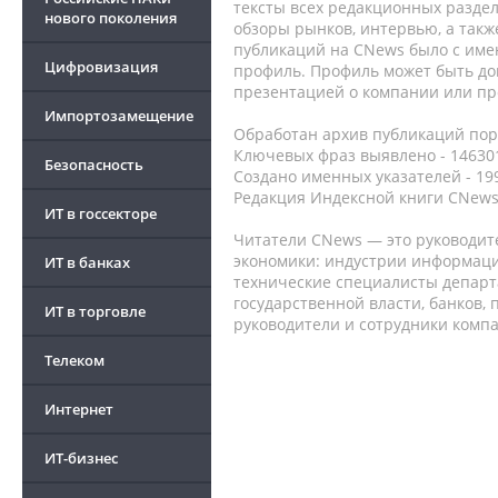
тексты всех редакционных раздел
нового поколения
обзоры рынков, интервью, а такж
публикаций на CNews было с име
Цифровизация
профиль. Профиль может быть до
презентацией о компании или про
Импортозамещение
Обработан архив публикаций порт
Ключевых фраз выявлено - 146301
Безопасность
Создано именных указателей - 19
Редакция Индексной книги CNews
ИТ в госсекторе
Читатели CNews — это руководит
экономики: индустрии информаци
ИТ в банках
технические специалисты депар
государственной власти, банков,
ИТ в торговле
руководители и сотрудники комп
Телеком
Интернет
ИТ-бизнес