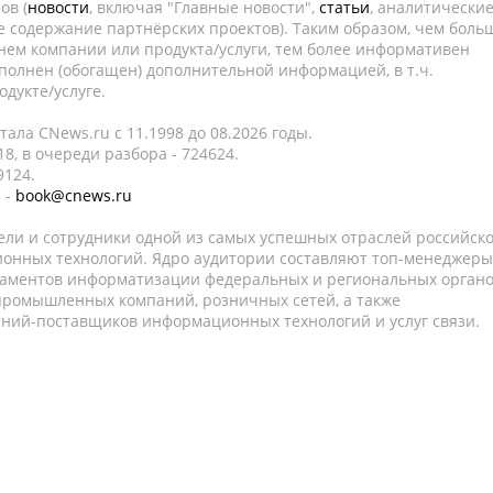
ов (
новости
, включая "Главные новости",
статьи
, аналитически
е содержание партнёрских проектов). Таким образом, чем боль
нем компании или продукта/услуги, тем более информативен
полнен (обогащен) дополнительной информацией, в т.ч.
дукте/услуге.
ала CNews.ru c 11.1998 до 08.2026 годы.
8, в очереди разбора - 724624.
9124.
 -
book@cnews.ru
ели и сотрудники одной из самых успешных отраслей российск
онных технологий. Ядро аудитории составляют топ-менеджеры
таментов информатизации федеральных и региональных орган
 промышленных компаний, розничных сетей, а также
аний-поставщиков информационных технологий и услуг связи.