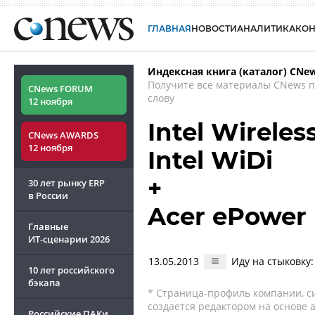
ГЛАВНАЯ
НОВОСТИ
АНАЛИТИКА
КО
Индексная книга (каталог) CNe
Получите все материалы CNews 
CNews FORUM
слову
12 ноября
Intel Wireless
CNews AWARDS
12 ноября
Intel WiDi
+
30 лет рынку ERP
в России
Acer ePower
Главные
ИТ-сценарии
2026
13.05.2013
Иду на стыковку:
10 лет российского
бэкапа
* Страница-профиль компании, сис
создается редактором на основе
Российские ПАКи