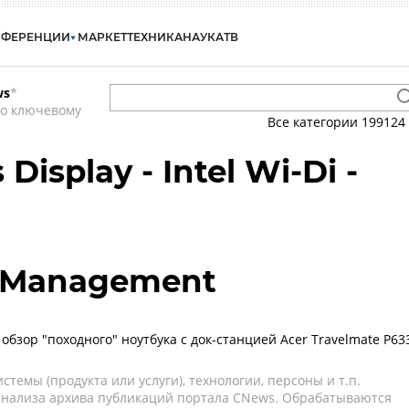
НФЕРЕНЦИИ
МАРКЕТ
ТЕХНИКА
НАУКА
ТВ
ws
*
по ключевому
Все категории
199124
 Display - Intel Wi-Di -
 Management
 обзор "походного" ноутбука с док-станцией Acer Travelmate P63
темы (продукта или услуги), технологии, персоны и т.п.
 анализа архива публикаций портала CNews. Обрабатываются