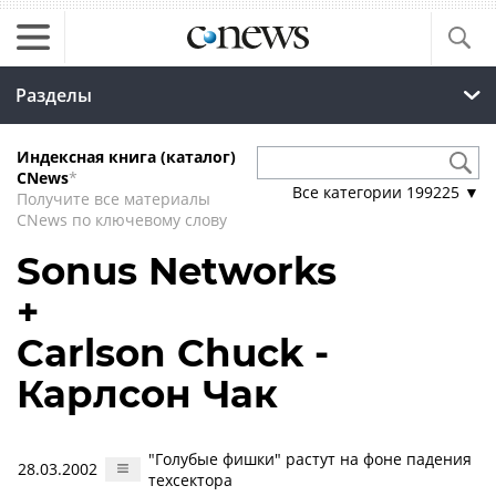
Разделы
Индексная книга (каталог)
CNews
*
Все категории
199225
▼
Получите все материалы
CNews по ключевому слову
Sonus Networks
+
Carlson Chuck -
Карлсон Чак
"Голубые фишки" растут на фоне падения
28.03.2002
техсектора