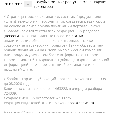
"Голубые фишки" растут на фоне падения
28.03.2002
техсектора
* Страница-профиль компании, системы (продукта или
услуги), технологии, персоны и т.п. создается редактором
на основе анализа архива публикаций портала CNews.
Обрабатываются тексты всех редакционных разделов
(
новости
, включая "Главные новости",
статьи
,
аналитические обзоры рынков, интервью, а также
содержание партнёрских проектов). Таким образом, чем
больше публикаций на CNews было с именем компании
или продукта/услуги, тем более информативен профиль.
Профиль может быть дополнен (обогащен) дополнительной
информацией, в т.ч. презентацией о компании или
продукте/услуге.
Обработан архив публикаций портала CNews.ru c 11.1998
до 08.2026 годы.
Ключевых фраз выявлено - 1463228, в очереди разбора -
724339.
Создано именных указателей - 199225.
Редакция Индексной книги CNews -
book@cnews.ru
Читатели CNews — это руководители и сотрудники одной