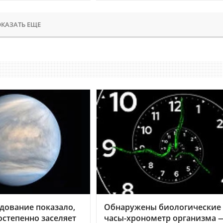
КАЗАТЬ ЕЩЕ
дование показало,
Обнаружены биологические
остепенно заселяет
часы-хронометр организма 