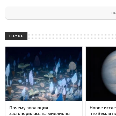
ПО
НАУКА
Почему эволюция
Новое иссле
застопорилась на миллионы
что Земля п