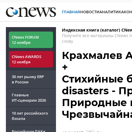
ГЛАВНАЯ
НОВОСТИ
АНАЛИТИКА
КО
Индексная книга (каталог) CNe
Получите все материалы CNews 
CNews FORUM
слову
12 ноября
Крахмалев 
CNews AWARDS
12 ноября
+
Стихийные б
30 лет рынку ERP
в России
disasters - 
Главные
Природные 
ИТ-сценарии
2026
Чрезвычайна
10 лет российского
бэкапа
Российские ПАКи