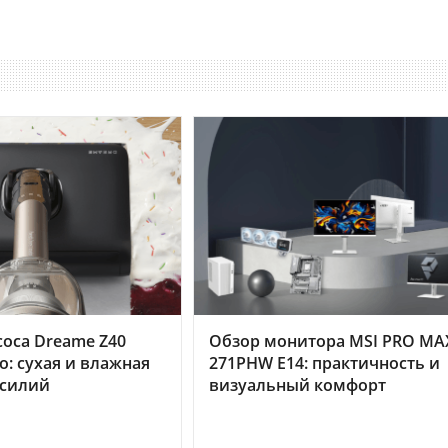
оса Dreame Z40
Обзор монитора MSI PRO MA
o: сухая и влажная
271PHW E14: практичность и
усилий
визуальный комфорт