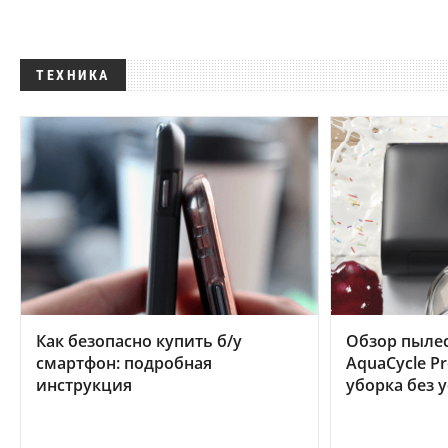
ТЕХНИКА
Как безопасно купить б/у
Обзор пылес
смартфон: подробная
AquaCycle Pr
инструкция
уборка без 