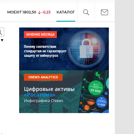
MOEXIT
1802,50
-0,23
КАТАЛОГ
МНЕНИЕ МЕСЯЦА
▼
Почему соответствие
стандартам не гарантирует
защиту от киберугроз
CNEWS ANALYTICS
Цифровые активы
«Росатома».
Инфографика CNews