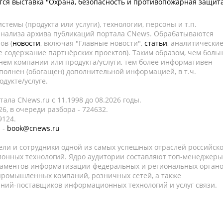
тся выставка "Охрана, безопасность и противопожарная защит
темы (продукта или услуги), технологии, персоны и т.п.
 анализа архива публикаций портала CNews. Обрабатываются
ов (
новости
, включая "Главные новости",
статьи
, аналитически
е содержание партнёрских проектов). Таким образом, чем боль
нем компании или продукта/услуги, тем более информативен
полнен (обогащен) дополнительной информацией, в т.ч.
дукте/услуге.
ала CNews.ru c 11.1998 до 08.2026 годы.
6, в очереди разбора - 724632.
9124.
 -
book@cnews.ru
ели и сотрудники одной из самых успешных отраслей российск
онных технологий. Ядро аудитории составляют топ-менеджеры
таментов информатизации федеральных и региональных орган
 промышленных компаний, розничных сетей, а также
аний-поставщиков информационных технологий и услуг связи.