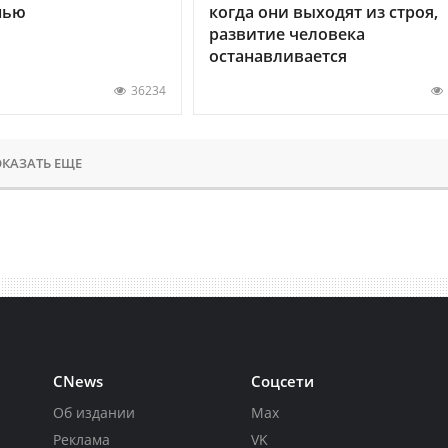
нью
когда они выходят из строя,
развитие человека
останавливается
36234
КАЗАТЬ ЕЩЕ
CNews
Соцсети
Об издании
Max
Реклама
VK