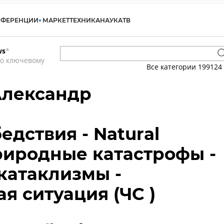
НФЕРЕНЦИИ
МАРКЕТ
ТЕХНИКА
НАУКА
ТВ
ws
*
по ключевому
Все категории
199124
Александр
едствия - Natural
Природные катастрофы -
катаклизмы -
я ситуация (ЧС )