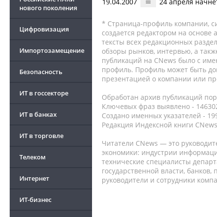
19.04.2007
24 апреля начне
нового поколения
* Страница-профиль компании, сис
Цифровизация
создается редактором на основе
тексты всех редакционных раздел
Импортозамещение
обзоры рынков, интервью, а такж
публикаций на CNews было с име
профиль. Профиль может быть до
Безопасность
презентацией о компании или про
ИТ в госсекторе
Обработан архив публикаций порт
Ключевых фраз выявлено - 146302
ИТ в банках
Создано именных указателей - 19
Редакция Индексной книги CNews
ИТ в торговле
Читатели CNews — это руководит
экономики: индустрии информаци
Телеком
технические специалисты депар
государственной власти, банков,
Интернет
руководители и сотрудники комп
ИТ-бизнес