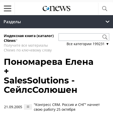
Разделы
Индексная книга (каталог)
CNews
*
Все категории
199231
▼
Получите все материалы
CNews по ключевому слову
Пономарева Елена
+
SalesSolutions -
СейлсСолюшен
"Конгресс CRM. Россия и СНГ" начнет
21.09.2005
свою работу 25 октября