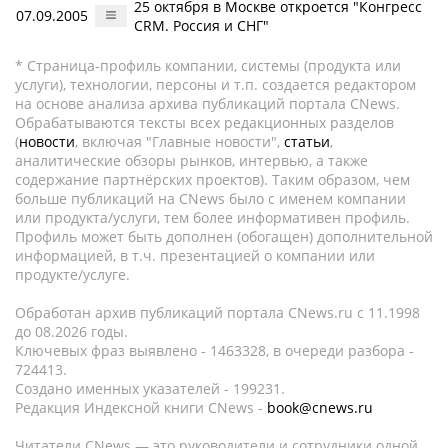
25 октября в Москве откроется "Конгресс
07.09.2005
CRM. Россия и СНГ"
* Страница-профиль компании, системы (продукта или
услуги), технологии, персоны и т.п. создается редактором
на основе анализа архива публикаций портала CNews.
Обрабатываются тексты всех редакционных разделов
(
новости
, включая "Главные новости",
статьи
,
аналитические обзоры рынков, интервью, а также
содержание партнёрских проектов). Таким образом, чем
больше публикаций на CNews было с именем компании
или продукта/услуги, тем более информативен профиль.
Профиль может быть дополнен (обогащен) дополнительной
информацией, в т.ч. презентацией о компании или
продукте/услуге.
Обработан архив публикаций портала CNews.ru c 11.1998
до 08.2026 годы.
Ключевых фраз выявлено - 1463328, в очереди разбора -
724413.
Создано именных указателей - 199231.
Редакция Индексной книги CNews -
book@cnews.ru
Читатели CNews — это руководители и сотрудники одной