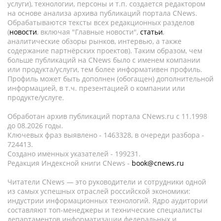
услуги), технологии, персоны и т.п. создается редактором
на основе анализа архива публикаций портала CNews.
Обрабатываются тексты всех редакционных разделов
(
новости
, включая "Главные новости",
статьи
,
аналитические обзоры рынков, интервью, а также
содержание партнёрских проектов). Таким образом, чем
больше публикаций на CNews было с именем компании
или продукта/услуги, тем более информативен профиль.
Профиль может быть дополнен (обогащен) дополнительной
информацией, в т.ч. презентацией о компании или
продукте/услуге.
Обработан архив публикаций портала CNews.ru c 11.1998
до 08.2026 годы.
Ключевых фраз выявлено - 1463328, в очереди разбора -
724413.
Создано именных указателей - 199231.
Редакция Индексной книги CNews -
book@cnews.ru
Читатели CNews — это руководители и сотрудники одной
из самых успешных отраслей российской экономики:
индустрии информационных технологий. Ядро аудитории
составляют топ-менеджеры и технические специалисты
департаментов информатизации федеральных и