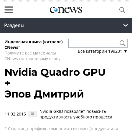
Разделы
Индексная книга (каталог)
CNews
*
Все категории
199231
▼
Получите все материалы
CNews по ключевому слову
Nvidia Quadro GPU
+
Эпов Дмитрий
Nvidia GRID позволяет повысить
11.02.2015
продуктивность учебного процесса
* Страница-профиль компании, системы (продукта или