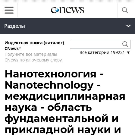
Разделы
Индексная книга (каталог)
CNews
*
Все категории
199231
▼
Получите все материалы
CNews по ключевому слову
Нанотехнология -
Nanotechnology -
междисциплинарная
наука - область
фундаментальной и
прикладной науки и