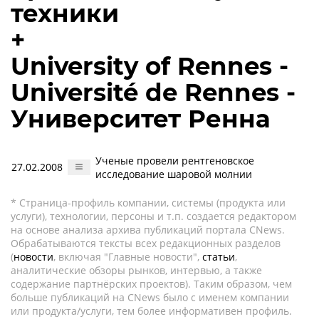
техники
+
University of Rennes -
Université de Rennes -
Университет Ренна
Ученые провели рентгеновское
27.02.2008
исследование шаровой молнии
* Страница-профиль компании, системы (продукта или
услуги), технологии, персоны и т.п. создается редактором
на основе анализа архива публикаций портала CNews.
Обрабатываются тексты всех редакционных разделов
(
новости
, включая "Главные новости",
статьи
,
аналитические обзоры рынков, интервью, а также
содержание партнёрских проектов). Таким образом, чем
больше публикаций на CNews было с именем компании
или продукта/услуги, тем более информативен профиль.