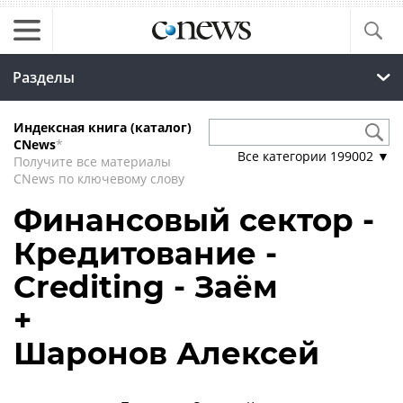
Разделы
Индексная книга (каталог)
CNews
*
Все категории
199002
▼
Получите все материалы
CNews по ключевому слову
Финансовый сектор -
Кредитование -
Сrediting - Заём
+
Шаронов Алексей