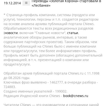
Переводы «Золотая Корона» стартовали в
19.12.2014
«Лесбанке»
* Страница-профиль компании, системы (продукта или
услуги), технологии, персоны и т.п. создается редактором
на основе анализа архива публикаций портала CNews.
Обрабатываются тексты всех редакционных разделов
(
новости
, включая "Главные новости",
статьи
,
аналитические обзоры рынков, интервью, а также
содержание партнёрских проектов). Таким образом, чем
больше публикаций на CNews было с именем компании
или продукта/услуги, тем более информативен профиль.
Профиль может быть дополнен (обогащен) дополнительной
информацией, в т.ч. презентацией о компании или
продукте/услуге.
Обработан архив публикаций портала CNews.ru c 11.1998
до 08.2026 годы.
Ключевых фраз выявлено - 1462777, в очереди разбора -
724883.
Создано именных указателей - 199002.
Редакция Индексной книги CNews -
book@cnews.ru
Читатели CNews — это руководители и сотрудники одной