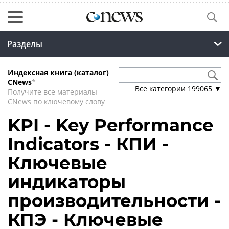
Разделы
Индексная книга (каталог)
CNews
*
Все категории
199065
▼
Получите все материалы
CNews по ключевому слову
KPI - Key Performance
Indicators - КПИ -
Ключевые
индикаторы
производительности -
КПЭ - Ключевые