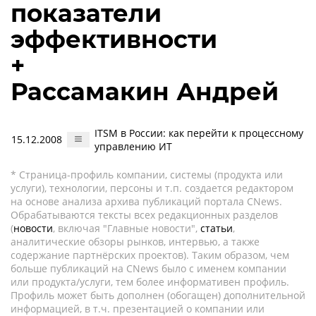
показатели
эффективности
+
Рассамакин Андрей
ITSM в России: как перейти к процессному
15.12.2008
управлению ИТ
* Страница-профиль компании, системы (продукта или
услуги), технологии, персоны и т.п. создается редактором
на основе анализа архива публикаций портала CNews.
Обрабатываются тексты всех редакционных разделов
(
новости
, включая "Главные новости",
статьи
,
аналитические обзоры рынков, интервью, а также
содержание партнёрских проектов). Таким образом, чем
больше публикаций на CNews было с именем компании
или продукта/услуги, тем более информативен профиль.
Профиль может быть дополнен (обогащен) дополнительной
информацией, в т.ч. презентацией о компании или