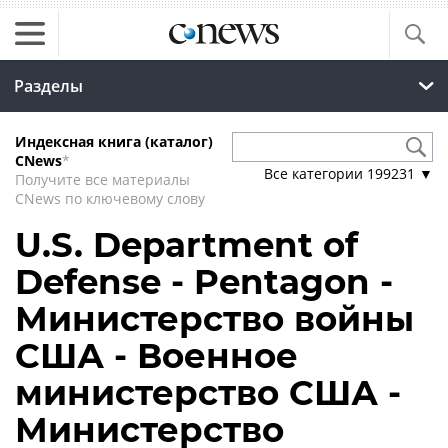
Разделы
Индексная книга (каталог)
CNews
*
Все категории
199231
▼
Получите все материалы
CNews по ключевому слову
U.S. Department of
Defense - Pentagon -
Министерство войны
США - Военное
министерство США -
Министерство