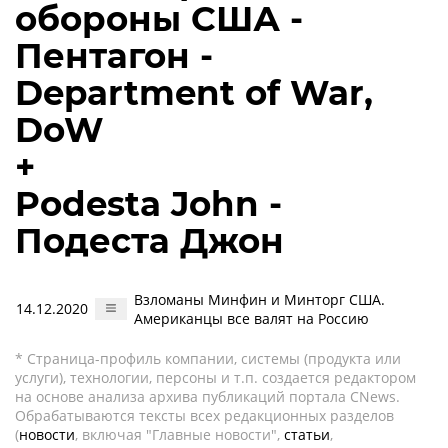
обороны США -
Пентагон -
Department of War,
DoW
+
Podesta John -
Подеста Джон
Взломаны Минфин и Минторг США.
14.12.2020
Американцы все валят на Россию
* Страница-профиль компании, системы (продукта или
услуги), технологии, персоны и т.п. создается редактором
на основе анализа архива публикаций портала CNews.
Обрабатываются тексты всех редакционных разделов
(
новости
, включая "Главные новости",
статьи
,