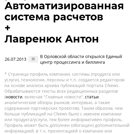
Автоматизированная
система расчетов
+
Лавренюк Антон
В Орловской области открылся Единый
26.07.2013
центр процессинга и биллинга
* Страница-профиль компании, системы (продукта или
услуги), технологии, персоны и т.п. создается редактором
на основе анализа архива публикаций портала CNews.
Обрабатываются тексты всех редакционных разделов
(
новости
, включая "Главные новости",
статьи
,
аналитические обзоры рынков, интервью, а также
содержание партнёрских проектов). Таким образом, чем
больше публикаций на CNews было с именем компании
или продукта/услуги, тем более информативен профиль.
Профиль может быть дополнен (обогащен) дополнительной
информацией, в т.ч. презентацией о компании или