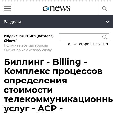
Разделы
Индексная книга (каталог)
CNews
*
Все категории
199231
▼
Получите все материалы
CNews по ключевому слову
Биллинг - Billing -
Комплекс процессов
определения
стоимости
телекоммуникационн
услуг - АСР -