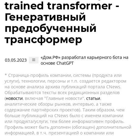
trained transformer -
Генеративный
предобученный
трансформер
«Дом.РФ» разработал карьерного бота на
03.05.2023
основе ChatGPT
* Страница-профиль компании, системы (продукта или
услуги), технологии, персоны и т.п. создается редактором
на основе анализа архива публикаций портала CNews.
Обрабатываются тексты всех редакционных разделов
(
новости
, включая "Главные новости",
статьи
,
аналитические обзоры рынков, интервью, а также
содержание партнёрских проектов). Таким образом, чем
больше публикаций на CNews было с именем компании
или продукта/услуги, тем более информативен профиль.
Профиль может быть дополнен (обогащен) дополнительной
информацией, в т.ч. презентацией о компании или