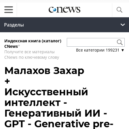
Разделы
Индексная книга (каталог)
CNews
*
Все категории
199231
▼
Получите все материалы
CNews по ключевому слову
Малахов Захар
+
Искусственный
интеллект -
Генеративный ИИ -
GPT - Generative pre-