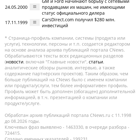
GM и Ford начинают борьбу с сетевыми
24.05.2000
продавцами их машин, не имеющими
статус официального дилера
CarsDirect.com получил $280 млн.
17.11.1999
инвестиций
* Страница-профиль компании, системы (продукта или
услуги), технологии, персоны и т.п. создается редактором
на основе анализа архива публикаций портала CNews.
Обрабатываются тексты всех редакционных разделов
(
новости
, включая "Главные новости",
статьи
,
аналитические обзоры рынков, интервью, а также
содержание партнёрских проектов). Таким образом, чем
больше публикаций на CNews было с именем компании
или продукта/услуги, тем более информативен профиль.
Профиль может быть дополнен (обогащен) дополнительной
информацией, в т.ч. презентацией о компании или
продукте/услуге.
Обработан архив публикаций портала CNews.ru c 11.1998
до 08.2026 годы.
Ключевых фраз выявлено - 1463330, в очереди разбора -
724415.
Создано именных указателей - 199231.