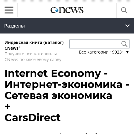
Разделы
Индексная книга (каталог)
CNews
*
Все категории
199231
▼
Получите все материалы
CNews по ключевому слову
Internet Economy -
Интернет-экономика -
Сетевая экономика
+
CarsDirect