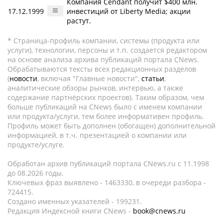
Компания Cendant получит $400 млн.
17.12.1999
инвестиций от Liberty Media; акции
растут.
* Страница-профиль компании, системы (продукта или
услуги), технологии, персоны и т.п. создается редактором
на основе анализа архива публикаций портала CNews.
Обрабатываются тексты всех редакционных разделов
(
новости
, включая "Главные новости",
статьи
,
аналитические обзоры рынков, интервью, а также
содержание партнёрских проектов). Таким образом, чем
больше публикаций на CNews было с именем компании
или продукта/услуги, тем более информативен профиль.
Профиль может быть дополнен (обогащен) дополнительной
информацией, в т.ч. презентацией о компании или
продукте/услуге.
Обработан архив публикаций портала CNews.ru c 11.1998
до 08.2026 годы.
Ключевых фраз выявлено - 1463330, в очереди разбора -
724415.
Создано именных указателей - 199231.
Редакция Индексной книги CNews -
book@cnews.ru