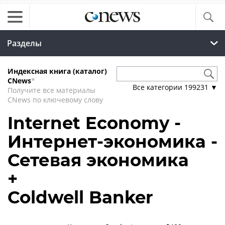
Разделы
Индексная книга (каталог)
CNews
*
Все категории
199231
▼
Получите все материалы
CNews по ключевому слову
Internet Economy -
Интернет-экономика -
Сетевая экономика
+
Coldwell Banker