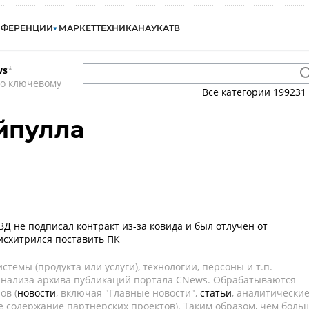
НФЕРЕНЦИИ
МАРКЕТ
ТЕХНИКА
НАУКА
ТВ
ws
*
по ключевому
Все категории
199231
йпулла
Д не подписал контракт из-за ковида и был отлучен от
 исхитрился поставить ПК
темы (продукта или услуги), технологии, персоны и т.п.
 анализа архива публикаций портала CNews. Обрабатываются
ов (
новости
, включая "Главные новости",
статьи
, аналитически
е содержание партнёрских проектов). Таким образом, чем боль