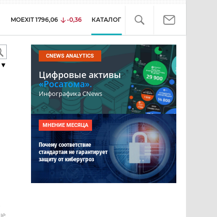
MOEXIT
1796,06
-0,36
КАТАЛОГ
CNEWS ANALYTICS
▼
Цифровые активы
«Росатома».
Инфографика CNews
МНЕНИЕ МЕСЯЦА
Почему соответствие
стандартам не гарантирует
защиту от киберугроз
е
ше