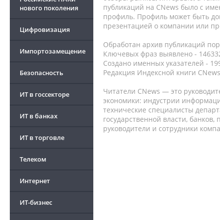
публикаций на CNews было с име
нового поколения
профиль. Профиль может быть до
презентацией о компании или про
Цифровизация
Обработан архив публикаций порт
Импортозамещение
Ключевых фраз выявлено - 146332
Создано именных указателей - 19
Редакция Индексной книги CNews
Безопасность
Читатели CNews — это руководит
ИТ в госсекторе
экономики: индустрии информаци
технические специалисты депар
ИТ в банках
государственной власти, банков,
руководители и сотрудники комп
ИТ в торговле
Телеком
Интернет
ИТ-бизнес