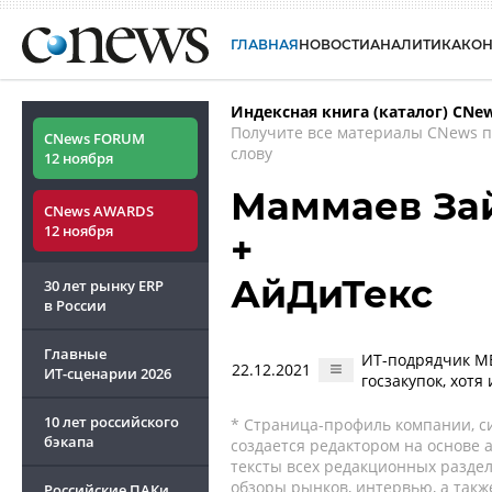
ГЛАВНАЯ
НОВОСТИ
АНАЛИТИКА
КО
Индексная книга (каталог) CNe
Получите все материалы CNews 
CNews FORUM
слову
12 ноября
Маммаев За
CNews AWARDS
12 ноября
+
АйДиТекс
30 лет рынку ERP
в России
Главные
ИТ-подрядчик МВ
22.12.2021
ИТ-сценарии
2026
госзакупок, хотя
10 лет российского
* Страница-профиль компании, сис
бэкапа
создается редактором на основе
тексты всех редакционных раздел
обзоры рынков, интервью, а такж
Российские ПАКи