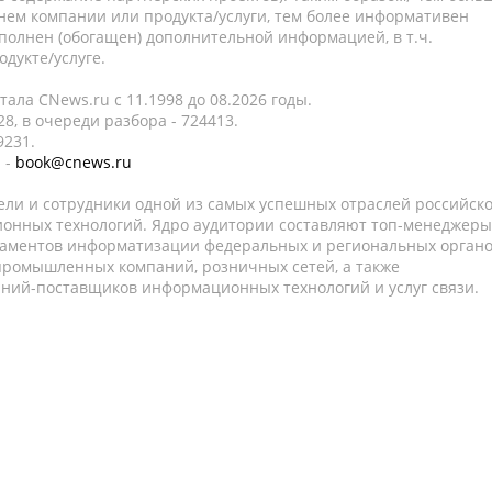
нем компании или продукта/услуги, тем более информативен
полнен (обогащен) дополнительной информацией, в т.ч.
дукте/услуге.
ала CNews.ru c 11.1998 до 08.2026 годы.
8, в очереди разбора - 724413.
9231.
 -
book@cnews.ru
ели и сотрудники одной из самых успешных отраслей российск
онных технологий. Ядро аудитории составляют топ-менеджеры
таментов информатизации федеральных и региональных орган
 промышленных компаний, розничных сетей, а также
аний-поставщиков информационных технологий и услуг связи.