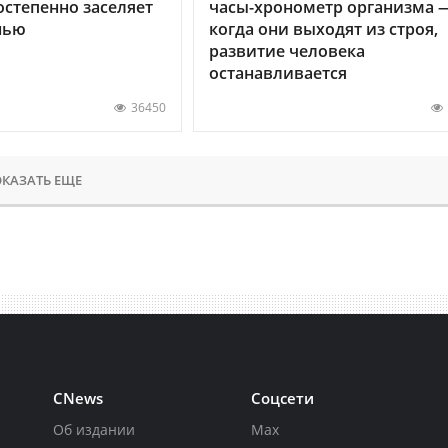
остепенно заселяет
часы-хронометр организма 
нью
когда они выходят из строя,
развитие человека
останавливается
36450
КАЗАТЬ ЕЩЕ
CNews
Соцсети
Об издании
Max