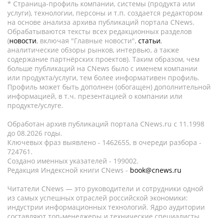
* Страница-профиль компании, системы (продукта или
услуги), технологии, персоны и т.п. создается редактором
на основе анализа архива публикаций портала CNews.
Обрабатываются тексты всех редакционных разделов
(
новости
, включая "Главные новости",
статьи
,
аналитические обзоры рынков, интервью, а также
содержание партнёрских проектов). Таким образом, чем
больше публикаций на CNews было с именем компании
или продукта/услуги, тем более информативен профиль.
Профиль может быть дополнен (обогащен) дополнительной
информацией, в т.ч. презентацией о компании или
продукте/услуге.
Обработан архив публикаций портала CNews.ru c 11.1998
до 08.2026 годы.
Ключевых фраз выявлено - 1462655, в очереди разбора -
724761.
Создано именных указателей - 199002.
Редакция Индексной книги CNews -
book@cnews.ru
Читатели CNews — это руководители и сотрудники одной
из самых успешных отраслей российской экономики:
индустрии информационных технологий. Ядро аудитории
составляют топ-менеджеры и технические специалисты