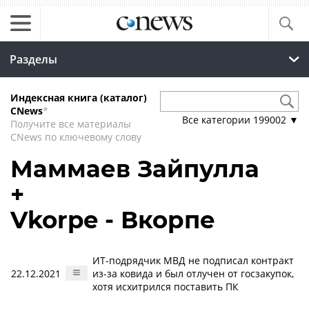
Разделы
Индексная книга (каталог)
CNews
*
Все категории
199002
▼
Получите все материалы
CNews по ключевому слову
Маммаев Зайпулла
+
Vkorpe - Вкорпе
ИТ-подрядчик МВД не подписал контракт
22.12.2021
из-за ковида и был отлучен от госзакупок,
хотя исхитрился поставить ПК