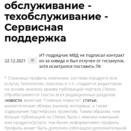
обслуживание -
техобслуживание -
Сервисная
поддержка
ИТ-подрядчик МВД не подписал контракт
22.12.2021
из-за ковида и был отлучен от госзакупок,
хотя исхитрился поставить ПК
* Страница-профиль компании, системы (продукта или
услуги), технологии, персоны и т.п. создается редактором
на основе анализа архива публикаций портала CNews.
Обрабатываются тексты всех редакционных разделов
(
новости
, включая "Главные новости",
статьи
,
аналитические обзоры рынков, интервью, а также
содержание партнёрских проектов). Таким образом, чем
больше публикаций на CNews было с именем компании
или продукта/услуги, тем более информативен профиль.
Профиль может быть дополнен (обогащен) дополнительной