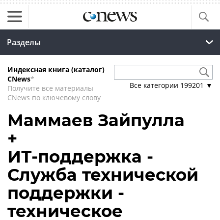
Разделы
Индексная книга (каталог)
CNews
*
Все категории
199201
▼
Получите все материалы
CNews по ключевому слову
Маммаев Зайпулла
+
ИТ-поддержка -
Служба технической
поддержки -
техническое