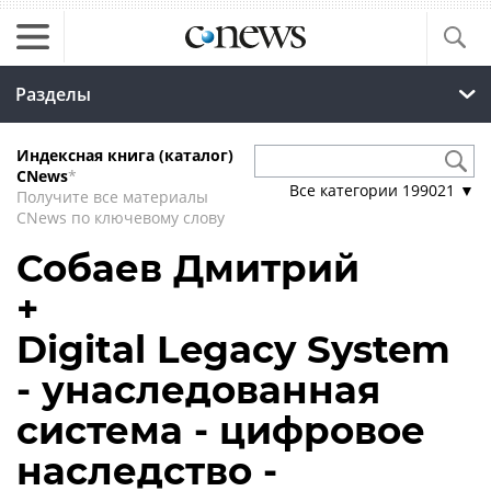
Разделы
Индексная книга (каталог)
CNews
*
Все категории
199021
▼
Получите все материалы
CNews по ключевому слову
Собаев Дмитрий
+
Digital Legacy System
- унаследованная
система - цифровое
наследство -