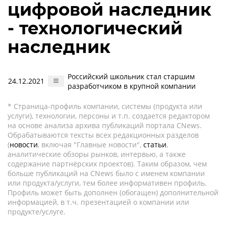
цифровой наследник
- технологический
наследник
Российский школьник стал старшим
24.12.2021
разработчиком в крупной компании
* Страница-профиль компании, системы (продукта или
услуги), технологии, персоны и т.п. создается редактором
на основе анализа архива публикаций портала CNews.
Обрабатываются тексты всех редакционных разделов
(
новости
, включая "Главные новости",
статьи
,
аналитические обзоры рынков, интервью, а также
содержание партнёрских проектов). Таким образом, чем
больше публикаций на CNews было с именем компании
или продукта/услуги, тем более информативен профиль.
Профиль может быть дополнен (обогащен) дополнительной
информацией, в т.ч. презентацией о компании или
продукте/услуге.