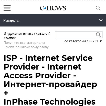
Разделы
Индексная книга (каталог)
CNews
*
Все категории
199231
▼
Получите все материалы
CNews по ключевому слову
ISP - Internet Service
Provider - Internet
Access Provider -
Интернет-провайдер
+
InPhase Technologies