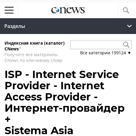
Разделы
Индексная книга (каталог)
CNews
*
Все категории
199124
▼
Получите все материалы
CNews по ключевому слову
ISP - Internet Service
Provider - Internet
Access Provider -
Интернет-провайдер
+
Sistema Asia