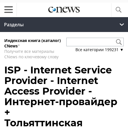
Разделы
Индексная книга (каталог)
CNews
*
Все категории
199231
▼
Получите все материалы
CNews по ключевому слову
ISP - Internet Service
Provider - Internet
Access Provider -
Интернет-провайдер
+
Тольяттинская