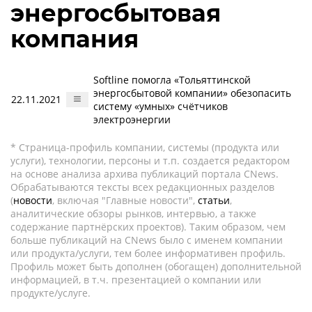
энергосбытовая
компания
Softline помогла «Тольяттинской
энергосбытовой компании» обезопасить
22.11.2021
систему «умных» счётчиков
электроэнергии
* Страница-профиль компании, системы (продукта или
услуги), технологии, персоны и т.п. создается редактором
на основе анализа архива публикаций портала CNews.
Обрабатываются тексты всех редакционных разделов
(
новости
, включая "Главные новости",
статьи
,
аналитические обзоры рынков, интервью, а также
содержание партнёрских проектов). Таким образом, чем
больше публикаций на CNews было с именем компании
или продукта/услуги, тем более информативен профиль.
Профиль может быть дополнен (обогащен) дополнительной
информацией, в т.ч. презентацией о компании или
продукте/услуге.