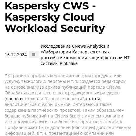
Kaspersky CWS -
Kaspersky Cloud
Workload Security
Исследование CNews Analytics и
«Лаборатории Касперского»: как
16.12.2024
российские компании защищают свои ИТ-
системы в облаке
* Страница-профиль компании, системы (продукта или
услуги), технологии, персоны и т.п. создается редактором
на основе анализа архива публикаций портала CNews.
Обрабатываются тексты всех редакционных разделов
(
новости
, включая "Главные новости",
статьи
,
аналитические обзоры рынков, интервью, а также
содержание партнёрских проектов). Таким образом, чем
больше публикаций на CNews было с именем компании
или продукта/услуги, тем более информативен профиль.
Профиль может быть дополнен (обогащен) дополнительной
информацией, в т.ч. презентацией о компании или