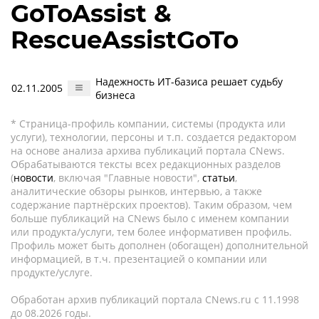
GoToAssist &
RescueAssistGoTo
Надежность ИТ-базиса решает судьбу
02.11.2005
бизнеса
* Страница-профиль компании, системы (продукта или
услуги), технологии, персоны и т.п. создается редактором
на основе анализа архива публикаций портала CNews.
Обрабатываются тексты всех редакционных разделов
(
новости
, включая "Главные новости",
статьи
,
аналитические обзоры рынков, интервью, а также
содержание партнёрских проектов). Таким образом, чем
больше публикаций на CNews было с именем компании
или продукта/услуги, тем более информативен профиль.
Профиль может быть дополнен (обогащен) дополнительной
информацией, в т.ч. презентацией о компании или
продукте/услуге.
Обработан архив публикаций портала CNews.ru c 11.1998
до 08.2026 годы.