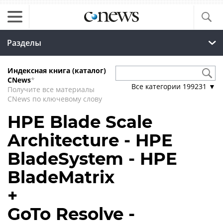
Разделы
Индексная книга (каталог)
CNews
*
Все категории
199231
▼
Получите все материалы
CNews по ключевому слову
HPE Blade Scale
Architecture - HPE
BladeSystem - HPE
BladeMatrix
+
GoTo Resolve -