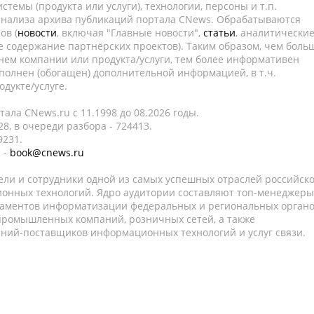
темы (продукта или услуги), технологии, персоны и т.п.
 анализа архива публикаций портала CNews. Обрабатываются
ов (
новости
, включая "Главные новости",
статьи
, аналитически
е содержание партнёрских проектов). Таким образом, чем боль
нем компании или продукта/услуги, тем более информативен
полнен (обогащен) дополнительной информацией, в т.ч.
дукте/услуге.
ала CNews.ru c 11.1998 до 08.2026 годы.
8, в очереди разбора - 724413.
9231.
 -
book@cnews.ru
ели и сотрудники одной из самых успешных отраслей российск
онных технологий. Ядро аудитории составляют топ-менеджеры
таментов информатизации федеральных и региональных орган
 промышленных компаний, розничных сетей, а также
аний-поставщиков информационных технологий и услуг связи.