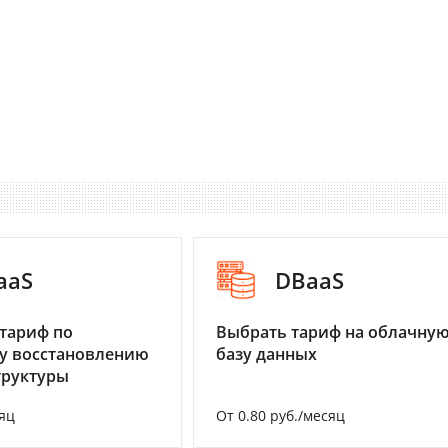
aaS
DBaaS
тариф по
Выбрать тариф на облачну
у восстановлению
базу данных
труктуры
яц
От 0.80 руб./месяц