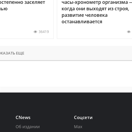
остепенно заселяет
часы-хронометр организма 
нью
когда они выходят из строя,
развитие человека
останавливается
36419
КАЗАТЬ ЕЩЕ
CNews
Соцсети
Об издании
Max