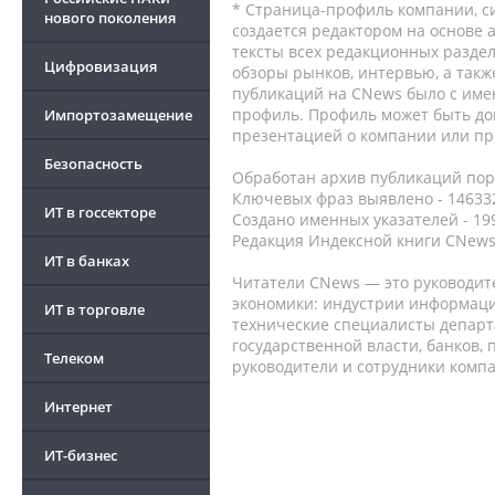
* Страница-профиль компании, сис
нового поколения
создается редактором на основе
тексты всех редакционных раздел
Цифровизация
обзоры рынков, интервью, а такж
публикаций на CNews было с име
профиль. Профиль может быть до
Импортозамещение
презентацией о компании или про
Безопасность
Обработан архив публикаций порт
Ключевых фраз выявлено - 146332
ИТ в госсекторе
Создано именных указателей - 19
Редакция Индексной книги CNews
ИТ в банках
Читатели CNews — это руководит
экономики: индустрии информаци
ИТ в торговле
технические специалисты депар
государственной власти, банков,
Телеком
руководители и сотрудники комп
Интернет
ИТ-бизнес