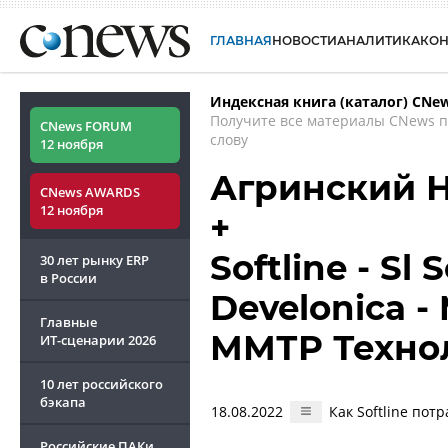
ГЛАВНАЯ
НОВОСТИ
АНАЛИТИКА
КО
Индексная книга (каталог) CNe
Получите все материалы CNews 
CNews FORUM
слову
12 ноября
Агринский 
CNews AWARDS
12 ноября
+
Softline - Sl 
30 лет рынку ERP
в России
Develonica -
Главные
ММТР Технол
ИТ-сценарии
2026
10 лет российского
бэкапа
18.08.2022
Как Softline пот
Российские ПАКи