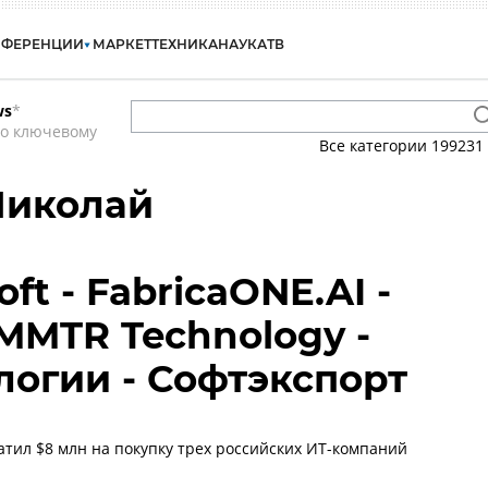
НФЕРЕНЦИИ
МАРКЕТ
ТЕХНИКА
НАУКА
ТВ
ws
*
по ключевому
Все категории
199231
Николай
Soft - FabricaONE.AI -
 MMTR Technology -
огии - Софтэкспорт
ратил $8 млн на покупку трех российских ИТ-компаний