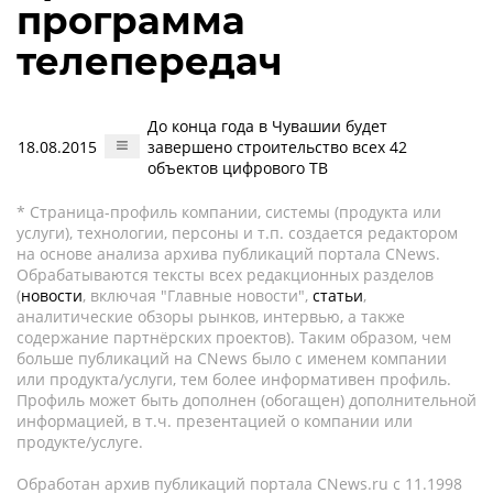
программа
телепередач
До конца года в Чувашии будет
18.08.2015
завершено строительство всех 42
объектов цифрового ТВ
* Страница-профиль компании, системы (продукта или
услуги), технологии, персоны и т.п. создается редактором
на основе анализа архива публикаций портала CNews.
Обрабатываются тексты всех редакционных разделов
(
новости
, включая "Главные новости",
статьи
,
аналитические обзоры рынков, интервью, а также
содержание партнёрских проектов). Таким образом, чем
больше публикаций на CNews было с именем компании
или продукта/услуги, тем более информативен профиль.
Профиль может быть дополнен (обогащен) дополнительной
информацией, в т.ч. презентацией о компании или
продукте/услуге.
Обработан архив публикаций портала CNews.ru c 11.1998