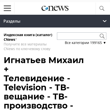
Разделы
Индексная книга (каталог)
CNews
*
Все категории
199165
▼
Получите все материалы
CNews по ключевому слову
Игнатьев Михаил
+
Телевидение -
Television - ТВ-
вещание - ТВ-
производство -