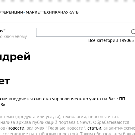
НФЕРЕНЦИИ
МАРКЕТ
ТЕХНИКА
НАУКА
ТВ
ws
*
по ключевому
Все категории
199065
ндрей
ет
сии внедряется система управленческого учета на базе ПП
 8»
темы (продукта или услуги), технологии, персоны и т.п.
 анализа архива публикаций портала CNews. Обрабатываются
ов (
новости
, включая "Главные новости",
статьи
, аналитически
е содержание партнёрских проектов). Таким образом, чем боль