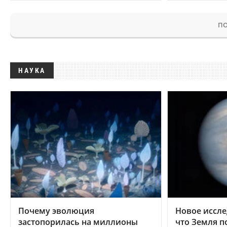
ПО
НАУКА
Почему эволюция
Новое иссле
застопорилась на миллионы
что Земля п