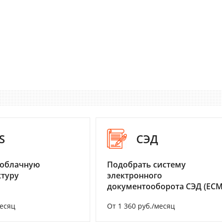
S
СЭД
 облачную
Подобрать систему
туру
электронного
документооборота СЭД (ECM
месяц
От 1 360 руб./месяц