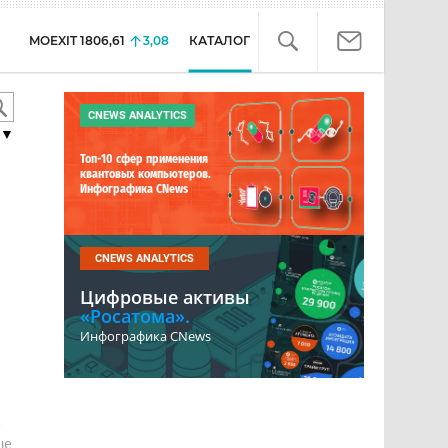
MOEXIT
1806,61
3,08
КАТАЛОГ
CNEWS ANALYTICS
▼
Топ-10 сфер применения
квантовых компьютеров.
Инфографика CNews
CNEWS ANALYTICS
Цифровые активы
«Росатома».
Инфографика CNews
е
ше