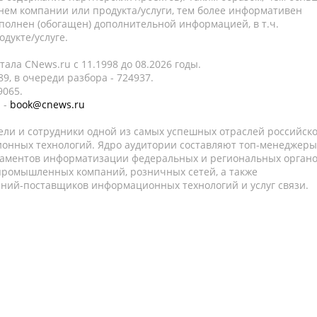
нем компании или продукта/услуги, тем более информативен
полнен (обогащен) дополнительной информацией, в т.ч.
дукте/услуге.
ала CNews.ru c 11.1998 до 08.2026 годы.
9, в очереди разбора - 724937.
9065.
 -
book@cnews.ru
ели и сотрудники одной из самых успешных отраслей российск
онных технологий. Ядро аудитории составляют топ-менеджеры
таментов информатизации федеральных и региональных орган
 промышленных компаний, розничных сетей, а также
аний-поставщиков информационных технологий и услуг связи.