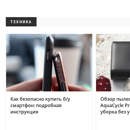
ТЕХНИКА
Как безопасно купить б/у
Обзор пылес
смартфон: подробная
AquaCycle Pr
инструкция
уборка без 