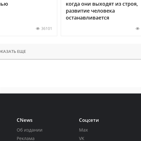
нью
когда они выходят из строя,
развитие человека
останавливается
36101
КАЗАТЬ ЕЩЕ
CNews
Соцсети
Об издании
Max
Реклама
VK