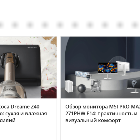
оса Dreame Z40
Обзор монитора MSI PRO MA
o: сухая и влажная
271PHW E14: практичность и
усилий
визуальный комфорт