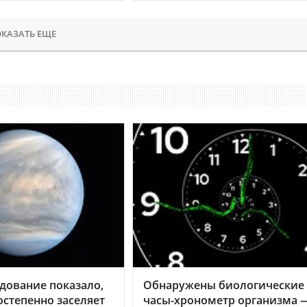
КАЗАТЬ ЕЩЕ
дование показало,
Обнаружены биологические
остепенно заселяет
часы-хронометр организма 