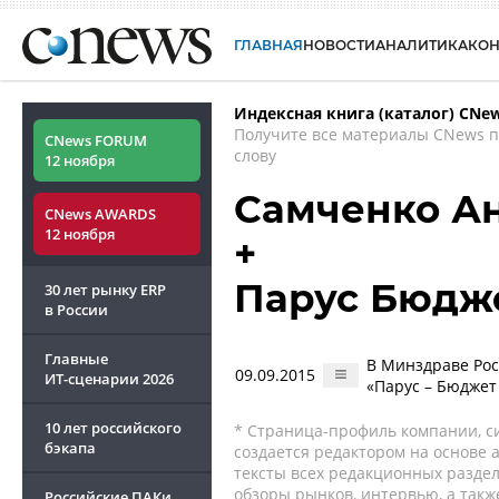
ГЛАВНАЯ
НОВОСТИ
АНАЛИТИКА
КО
Индексная книга (каталог) CNe
Получите все материалы CNews 
CNews FORUM
слову
12 ноября
Самченко А
CNews AWARDS
12 ноября
+
Парус Бюдж
30 лет рынку ERP
в России
Главные
В Минздраве Рос
09.09.2015
ИТ-сценарии
2026
«Парус – Бюджет
10 лет российского
* Страница-профиль компании, сис
бэкапа
создается редактором на основе
тексты всех редакционных раздел
обзоры рынков, интервью, а такж
Российские ПАКи