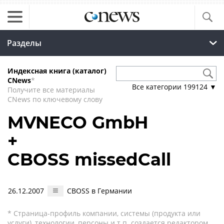
Разделы
Индексная книга (каталог)
CNews
*
Все категории
199124
▼
Получите все материалы
CNews по ключевому слову
MVNECO GmbH
+
CBOSS missedCall
26.12.2007
CBOSS в Германии
* Страница-профиль компании, системы (продукта или
услуги), технологии, персоны и т.п. создается редактором