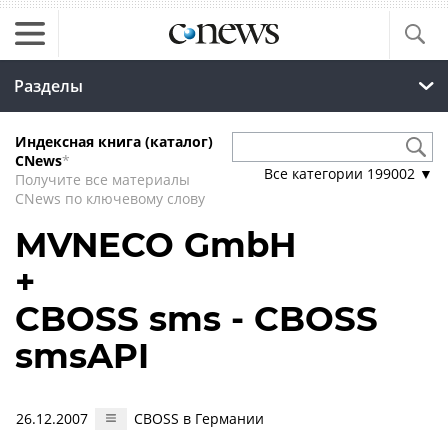
Разделы
Индексная книга (каталог)
CNews
*
Все категории
199002
▼
Получите все материалы
CNews по ключевому слову
MVNECO GmbH
+
CBOSS sms - CBOSS
smsAPI
26.12.2007
CBOSS в Германии