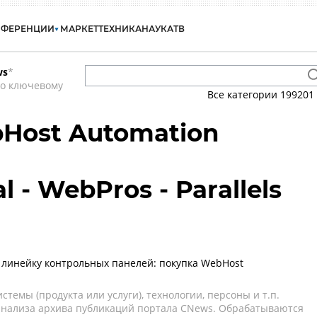
НФЕРЕНЦИИ
МАРКЕТ
ТЕХНИКА
НАУКА
ТВ
ws
*
по ключевому
Все категории
199201
bHost Automation
l - WebPros - Parallels
 линейку контрольных панелей: покупка WebHost
темы (продукта или услуги), технологии, персоны и т.п.
 анализа архива публикаций портала CNews. Обрабатываются