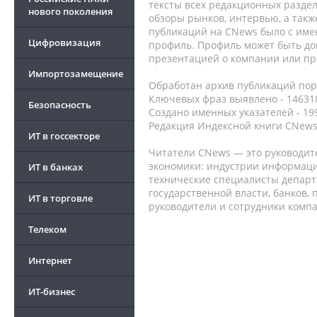
тексты всех редакционных раздел
нового поколения
обзоры рынков, интервью, а такж
публикаций на CNews было с име
Цифровизация
профиль. Профиль может быть до
презентацией о компании или про
Импортозамещение
Обработан архив публикаций порт
Ключевых фраз выявлено - 146318
Безопасность
Создано именных указателей - 19
Редакция Индексной книги CNews
ИТ в госсекторе
Читатели CNews — это руководит
экономики: индустрии информаци
ИТ в банках
технические специалисты депар
государственной власти, банков,
ИТ в торговле
руководители и сотрудники комп
Телеком
Интернет
ИТ-бизнес