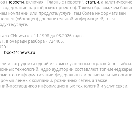
ов (
новости
, включая "Главные новости",
статьи
, аналитически
е содержание партнёрских проектов). Таким образом, чем боль
нем компании или продукта/услуги, тем более информативен
полнен (обогащен) дополнительной информацией, в т.ч.
дукте/услуге.
ала CNews.ru c 11.1998 до 08.2026 годы.
1, в очереди разбора - 724405.
9201.
 -
book@cnews.ru
ели и сотрудники одной из самых успешных отраслей российск
онных технологий. Ядро аудитории составляют топ-менеджеры
таментов информатизации федеральных и региональных орган
 промышленных компаний, розничных сетей, а также
аний-поставщиков информационных технологий и услуг связи.