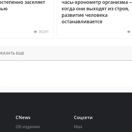
остепенно заселяет
часы-хронометр организма 
нью
когда они выходят из строя,
развитие человека
останавливается
36291
КАЗАТЬ ЕЩЕ
CNews
Соцсети
Об издании
Max