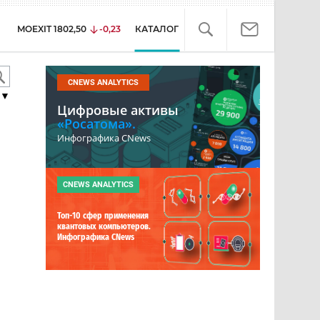
MOEXIT
1802,50
-0,23
КАТАЛОГ
CNEWS ANALYTICS
▼
Цифровые активы
«Росатома».
Инфографика CNews
CNEWS ANALYTICS
Топ-10 сфер применения
квантовых компьютеров.
Инфографика CNews