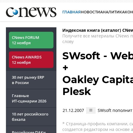
ГЛАВНАЯ
НОВОСТИ
АНАЛИТИКА
КО
Индексная книга (каталог) CNe
Получите все материалы CNews 
CNews FORUM
слову
12 ноября
SWsoft - We
CNews AWARDS
12 ноября
+
Oakley Capita
30 лет рынку ERP
в России
Plesk
Главные
ИТ-сценарии
2026
21.12.2007
SWsoft пополнит
10 лет российского
бэкапа
* Страница-профиль компании, сис
создается редактором на основе
Российские ПАКи