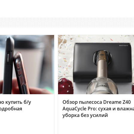
но купить б/у
Обзор пылесоса Dreame Z40
подробная
AquaCycle Pro: сухая и влажн
уборка без усилий