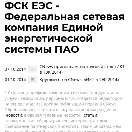
ФСК ЕЭС -
Федеральная сетевая
компания Единой
энергетической
системы ПАО
CNews приглашает на круглый стол «ИКТ
07.10.2014
в ТЭК 2014»
01.10.2014
Круглый стол CNews: «ИКТ в ТЭК 2014»
* Страница-профиль компании, системы (продукта или
услуги), технологии, персоны и т.п. создается редактором
на основе анализа архива публикаций портала CNews.
Обрабатываются тексты всех редакционных разделов
(
новости
, включая "Главные новости",
статьи
,
аналитические обзоры рынков, интервью, а также
содержание партнёрских проектов). Таким образом, чем
больше публикаций на CNews было с именем компании