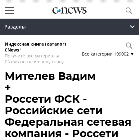
Разделы
Индексная книга (каталог)
CNews
*
Все категории
199002
▼
Получите все материалы
CNews по ключевому слову
Мителев Вадим
+
Россети ФСК -
Российские сети
Федеральная сетевая
компания - Россети