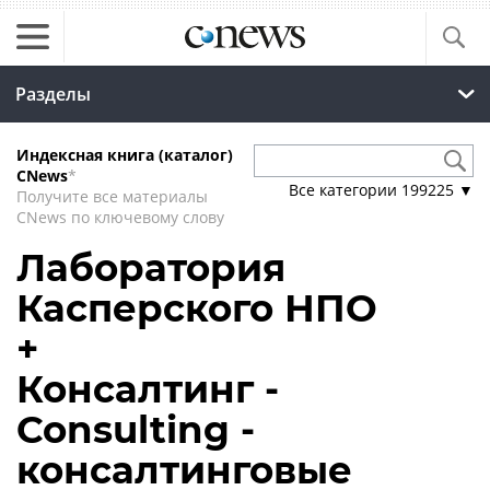
Разделы
Индексная книга (каталог)
CNews
*
Все категории
199225
▼
Получите все материалы
CNews по ключевому слову
Лаборатория
Касперского НПО
+
Консалтинг -
Consulting -
консалтинговые