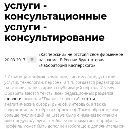
услуги -
консультационные
услуги -
консультирование
«Касперский» не отстоял свое фирменное
20.03.2017
название. В России будет вторая
«Лаборатория Касперского»
* Страница-профиль компании, системы (продукта или
услуги), технологии, персоны и т.п. создается редактором
на основе анализа архива публикаций портала CNews.
Обрабатываются тексты всех редакционных разделов
(
новости
, включая "Главные новости",
статьи
,
аналитические обзоры рынков, интервью, а также
содержание партнёрских проектов). Таким образом, чем
больше публикаций на CNews было с именем компании
или продукта/услуги, тем более информативен профиль.
Профиль может быть дополнен (обогащен) дополнительной