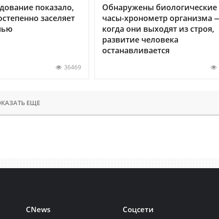
дование показало,
Обнаружены биологические
остепенно заселяет
часы-хронометр организма 
нью
когда они выходят из строя,
развитие человека
останавливается
36469
КАЗАТЬ ЕЩЕ
CNews
Соцсети