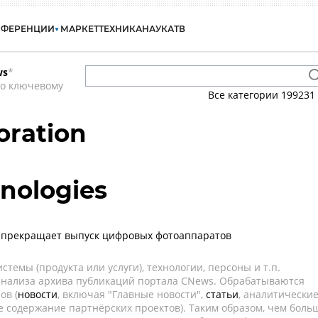
НФЕРЕНЦИИ
МАРКЕТ
ТЕХНИКА
НАУКА
ТВ
ws
*
по ключевому
Все категории
199231
oration
nologies
k прекращает выпуск цифровых фотоаппаратов
темы (продукта или услуги), технологии, персоны и т.п.
 анализа архива публикаций портала CNews. Обрабатываются
ов (
новости
, включая "Главные новости",
статьи
, аналитически
е содержание партнёрских проектов). Таким образом, чем боль