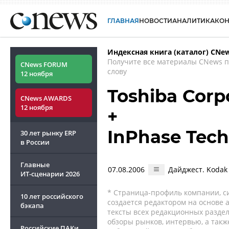
ГЛАВНАЯ
НОВОСТИ
АНАЛИТИКА
КО
Индексная книга (каталог) CNe
Получите все материалы CNews 
CNews FORUM
слову
12 ноября
Toshiba Corp
CNews AWARDS
12 ноября
+
InPhase Tech
30 лет рынку ERP
в России
Главные
07.08.2006
Дайджест. Koda
ИТ-сценарии
2026
* Страница-профиль компании, сис
10 лет российского
создается редактором на основе
бэкапа
тексты всех редакционных раздел
обзоры рынков, интервью, а такж
Российские ПАКи