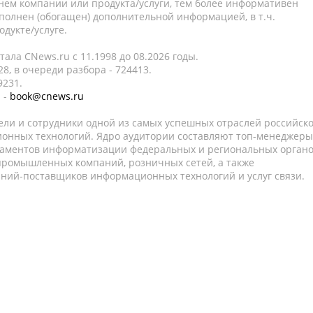
нем компании или продукта/услуги, тем более информативен
полнен (обогащен) дополнительной информацией, в т.ч.
дукте/услуге.
ала CNews.ru c 11.1998 до 08.2026 годы.
8, в очереди разбора - 724413.
9231.
 -
book@cnews.ru
ели и сотрудники одной из самых успешных отраслей российск
онных технологий. Ядро аудитории составляют топ-менеджеры
таментов информатизации федеральных и региональных орган
 промышленных компаний, розничных сетей, а также
аний-поставщиков информационных технологий и услуг связи.