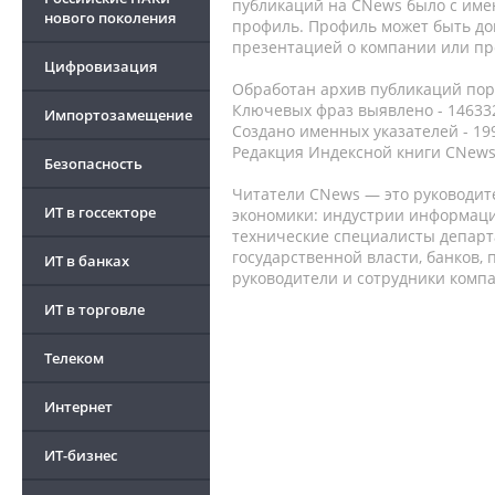
публикаций на CNews было с име
нового поколения
профиль. Профиль может быть до
презентацией о компании или про
Цифровизация
Обработан архив публикаций порт
Ключевых фраз выявлено - 146332
Импортозамещение
Создано именных указателей - 19
Редакция Индексной книги CNews
Безопасность
Читатели CNews — это руководит
ИТ в госсекторе
экономики: индустрии информаци
технические специалисты депар
государственной власти, банков,
ИТ в банках
руководители и сотрудники комп
ИТ в торговле
Телеком
Интернет
ИТ-бизнес