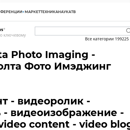
НФЕРЕНЦИИ
МАРКЕТ
ТЕХНИКА
НАУКА
ТВ
ws
*
по ключевому
Все категории
199225
ta Photo Imaging -
олта Фото Имэджинг
т - видеоролик -
 - видеоизображение -
video content - video blo