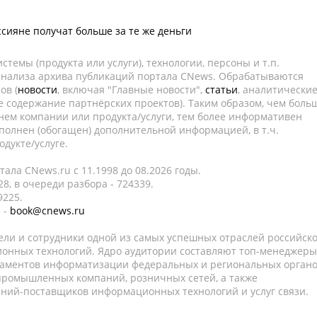
ссияне получат больше за те же деньги
темы (продукта или услуги), технологии, персоны и т.п.
 анализа архива публикаций портала CNews. Обрабатываются
ов (
новости
, включая "Главные новости",
статьи
, аналитически
е содержание партнёрских проектов). Таким образом, чем боль
нем компании или продукта/услуги, тем более информативен
полнен (обогащен) дополнительной информацией, в т.ч.
дукте/услуге.
ала CNews.ru c 11.1998 до 08.2026 годы.
8, в очереди разбора - 724339.
9225.
 -
book@cnews.ru
ели и сотрудники одной из самых успешных отраслей российск
онных технологий. Ядро аудитории составляют топ-менеджеры
таментов информатизации федеральных и региональных орган
 промышленных компаний, розничных сетей, а также
аний-поставщиков информационных технологий и услуг связи.