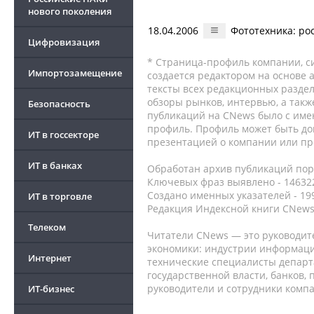
нового поколения
18.04.2006
Фототехника: ро
Цифровизация
* Страница-профиль компании, сис
Импортозамещение
создается редактором на основе
тексты всех редакционных раздел
обзоры рынков, интервью, а такж
Безопасность
публикаций на CNews было с име
профиль. Профиль может быть до
ИТ в госсекторе
презентацией о компании или про
ИТ в банках
Обработан архив публикаций порт
Ключевых фраз выявлено - 146322
Создано именных указателей - 19
ИТ в торговле
Редакция Индексной книги CNews
Телеком
Читатели CNews — это руководит
экономики: индустрии информаци
Интернет
технические специалисты депар
государственной власти, банков,
руководители и сотрудники комп
ИТ-бизнес