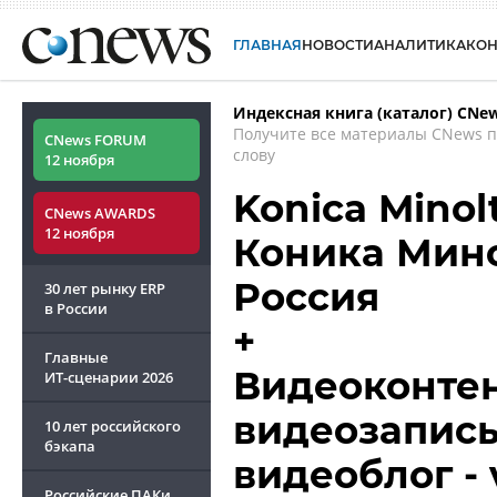
ГЛАВНАЯ
НОВОСТИ
АНАЛИТИКА
КО
Индексная книга (каталог) CNe
Получите все материалы CNews 
CNews FORUM
слову
12 ноября
Konica Minol
CNews AWARDS
12 ноября
Коника Мин
Россия
30 лет рынку ERP
в России
+
Главные
Видеоконтен
ИТ-сценарии
2026
видеозапись
10 лет российского
бэкапа
видеоблог - 
Российские ПАКи