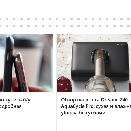
но купить б/у
Обзор пылесоса Dreame Z40
подробная
AquaCycle Pro: сухая и влажн
уборка без усилий