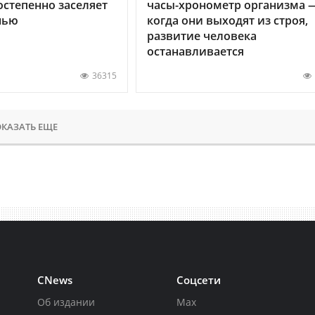
остепенно заселяет
часы-хронометр организма 
нью
когда они выходят из строя,
развитие человека
останавливается
36315
КАЗАТЬ ЕЩЕ
CNews
Соцсети
Об издании
Max