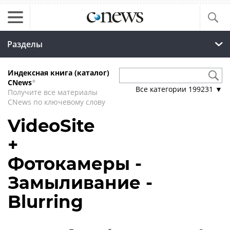
Разделы
Индексная книга (каталог)
CNews
*
Все категории
199231
▼
Получите все материалы
CNews по ключевому слову
VideoSite
+
Фотокамеры -
Замыливание -
Blurring