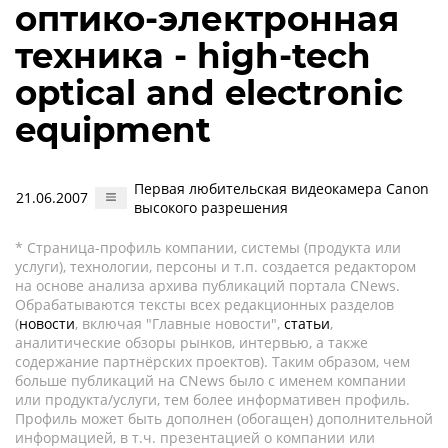
оптико-электронная
техника - high-tech
optical and electronic
equipment
Первая любительская видеокамера Canon
21.06.2007
высокого разрешения
* Страница-профиль компании, системы (продукта или
услуги), технологии, персоны и т.п. создается редактором
на основе анализа архива публикаций портала CNews.
Обрабатываются тексты всех редакционных разделов
(
новости
, включая "Главные новости",
статьи
,
аналитические обзоры рынков, интервью, а также
содержание партнёрских проектов). Таким образом, чем
больше публикаций на CNews было с именем компании
или продукта/услуги, тем более информативен профиль.
Профиль может быть дополнен (обогащен) дополнительной
информацией, в т.ч. презентацией о компании или