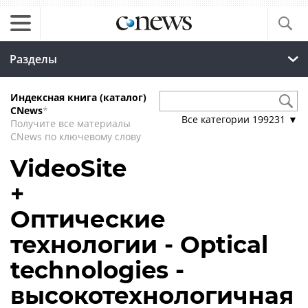
Разделы
Индексная книга (каталог)
CNews
*
Все категории
199231
▼
Получите все материалы
CNews по ключевому слову
VideoSite
+
Оптические
технологии - Optical
technologies -
высокотехнологичная