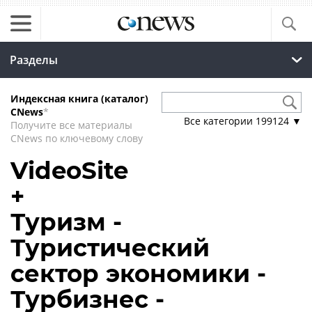
Разделы
Индексная книга (каталог)
CNews
*
Все категории
199124
▼
Получите все материалы
CNews по ключевому слову
VideoSite
+
Туризм -
Туристический
сектор экономики -
Турбизнес -