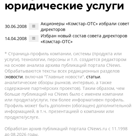
юридические услуги
Акционеры «Комстар-ОТС» избрали совет
30.06.2008
директоров
Избран новый состав совета директоров
14.04.2008
«Комстар-ОТС»
* Страница-профиль компании, системы (продукта или
услуги), технологии, персоны и т.п. создается редактором
на основе анализа архива публикаций портала CNews.
Обрабатываются тексты всех редакционных разделов
(
новости
, включая "Главные новости",
статьи
,
аналитические обзоры рынков, интервью, а также
содержание партнёрских проектов). Таким образом, чем
больше публикаций на CNews было с именем компании
или продукта/услуги, тем более информативен профиль.
Профиль может быть дополнен (обогащен) дополнительной
информацией, в т.ч. презентацией о компании или
продукте/услуге.
Обработан архив публикаций портала CNews.ru c 11.1998
до 08.2026 годы.