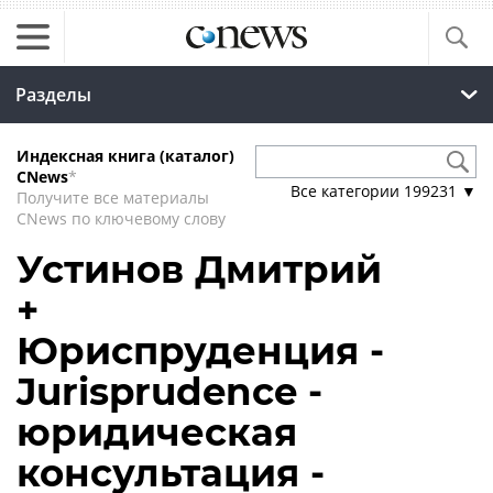
Разделы
Индексная книга (каталог)
CNews
*
Все категории
199231
▼
Получите все материалы
CNews по ключевому слову
Устинов Дмитрий
+
Юриспруденция -
Jurisprudence -
юридическая
консультация -