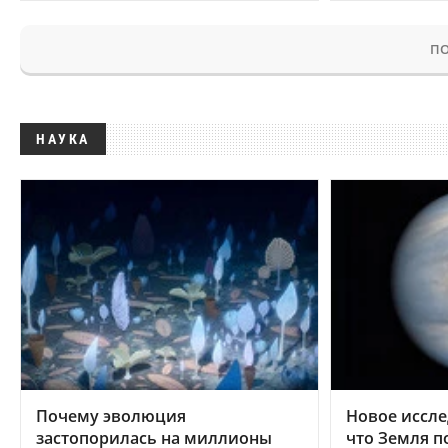
ПО
НАУКА
Почему эволюция
Новое иссле
застопорилась на миллионы
что Земля п