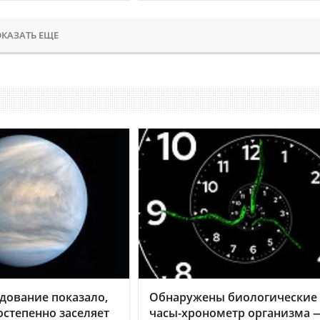
КАЗАТЬ ЕЩЕ
дование показало,
Обнаружены биологические
остепенно заселяет
часы-хронометр организма 