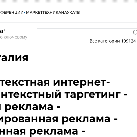
НФЕРЕНЦИИ
МАРКЕТ
ТЕХНИКА
НАУКА
ТВ
ws
*
по ключевому
Все категории
199124
талия
нтекстная интернет-
онтекстный таргетинг -
 реклама -
рованная реклама -
нная реклама -