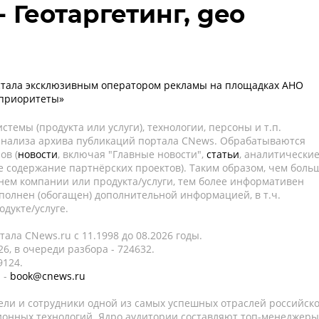
- Геотаргетинг, geo
стала эксклюзивным оператором рекламы на площадках АНО
приоритеты»
темы (продукта или услуги), технологии, персоны и т.п.
 анализа архива публикаций портала CNews. Обрабатываются
ов (
новости
, включая "Главные новости",
статьи
, аналитически
е содержание партнёрских проектов). Таким образом, чем боль
нем компании или продукта/услуги, тем более информативен
полнен (обогащен) дополнительной информацией, в т.ч.
дукте/услуге.
ала CNews.ru c 11.1998 до 08.2026 годы.
6, в очереди разбора - 724632.
9124.
 -
book@cnews.ru
ели и сотрудники одной из самых успешных отраслей российск
онных технологий. Ядро аудитории составляют топ-менеджеры