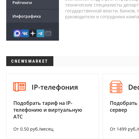
Рейтинги
технические специалисты депар
государственной власти, банков,
Инфографика
руководители и сотрудники комп
CNEWSMARKET
IP-телефония
De
Подобрать тариф на IP-
Подобрать
телефонию и виртуальную
сервер
АТС
От 0.50 руб./месяц
От 1499 руб.