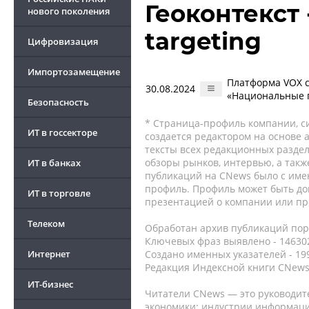
Геоконтекст 
нового поколения
targeting
Цифровизация
Импортозамещение
Платформа VOX 
30.08.2024
«Национальные 
Безопасность
* Страница-профиль компании, сис
ИТ в госсекторе
создается редактором на основе
тексты всех редакционных раздел
обзоры рынков, интервью, а такж
ИТ в банках
публикаций на CNews было с име
профиль. Профиль может быть до
ИТ в торговле
презентацией о компании или про
Телеком
Обработан архив публикаций порт
Ключевых фраз выявлено - 146302
Интернет
Создано именных указателей - 19
Редакция Индексной книги CNews
ИТ-бизнес
Читатели CNews — это руководит
экономики: индустрии информаци