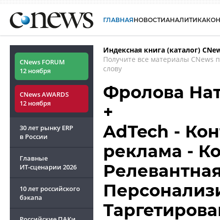
ГЛАВНАЯ
НОВОСТИ
АНАЛИТИКА
КО
Индексная книга (каталог) CNe
Получите все материалы CNews 
CNews FORUM
слову
12 ноября
Фролова На
CNews AWARDS
12 ноября
+
AdTech - Ко
30 лет рынку ERP
в России
реклама - К
Главные
Релевантная
ИТ-сценарии
2026
Персонализи
10 лет российского
бэкапа
Таргетирова
Российские ПАКи