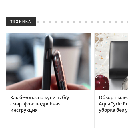
ТЕХНИКА
Как безопасно купить б/у
Обзор пылес
смартфон: подробная
AquaCycle Pr
инструкция
уборка без 