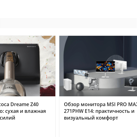
оса Dreame Z40
Обзор монитора MSI PRO MA
o: сухая и влажная
271PHW E14: практичность и
усилий
визуальный комфорт