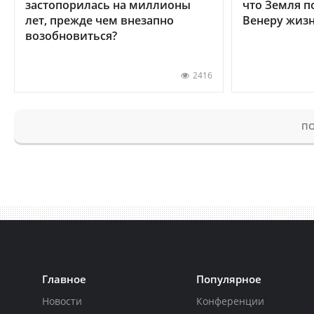
застопорилась на миллионы
что Земля п
лет, прежде чем внезапно
Венеру жиз
возобновиться?
2416
ПО
Главное
Популярное
Новости
Конференции