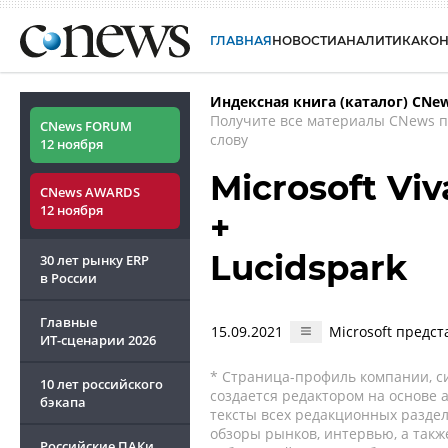
ГЛАВНАЯ
НОВОСТИ
АНАЛИТИКА
КО
Индексная книга (каталог) CNe
Получите все материалы CNews 
CNews FORUM
слову
12 ноября
Microsoft Viv
CNews AWARDS
12 ноября
+
Lucidspark
30 лет рынку ERP
в России
Главные
15.09.2021
Microsoft предс
ИТ-сценарии
2026
* Страница-профиль компании, сис
10 лет российского
создается редактором на основе
бэкапа
тексты всех редакционных раздел
обзоры рынков, интервью, а такж
Российские ПАКи