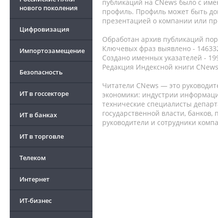
публикаций на CNews было с име
нового поколения
профиль. Профиль может быть до
презентацией о компании или про
Цифровизация
Обработан архив публикаций порт
Ключевых фраз выявлено - 146332
Импортозамещение
Создано именных указателей - 19
Редакция Индексной книги CNews
Безопасность
Читатели CNews — это руководит
ИТ в госсекторе
экономики: индустрии информаци
технические специалисты депар
государственной власти, банков,
ИТ в банках
руководители и сотрудники комп
ИТ в торговле
Телеком
Интернет
ИТ-бизнес