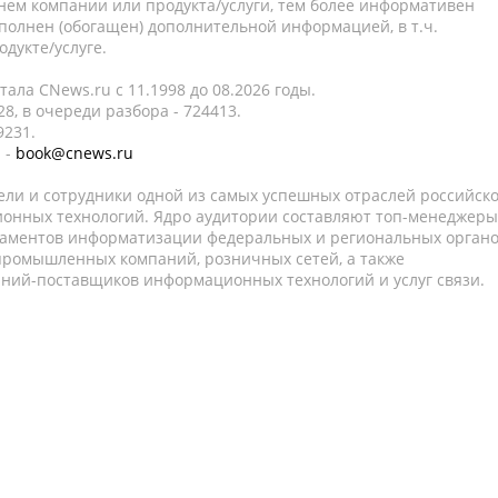
нем компании или продукта/услуги, тем более информативен
полнен (обогащен) дополнительной информацией, в т.ч.
дукте/услуге.
ала CNews.ru c 11.1998 до 08.2026 годы.
8, в очереди разбора - 724413.
9231.
 -
book@cnews.ru
ели и сотрудники одной из самых успешных отраслей российск
онных технологий. Ядро аудитории составляют топ-менеджеры
таментов информатизации федеральных и региональных орган
 промышленных компаний, розничных сетей, а также
аний-поставщиков информационных технологий и услуг связи.