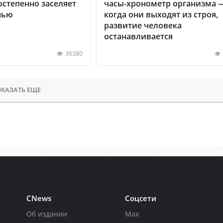
остепенно заселяет
часы-хронометр организма 
нью
когда они выходят из строя,
развитие человека
останавливается
36380
КАЗАТЬ ЕЩЕ
CNews
Соцсети
Об издании
Max