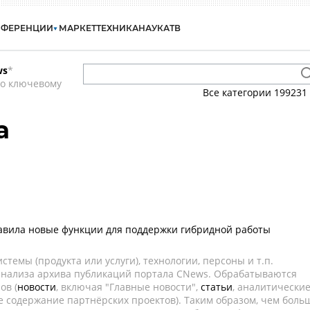
НФЕРЕНЦИИ
МАРКЕТ
ТЕХНИКА
НАУКА
ТВ
ws
*
по ключевому
Все категории
199231
a
тавила новые функции для поддержки гибридной работы
темы (продукта или услуги), технологии, персоны и т.п.
 анализа архива публикаций портала CNews. Обрабатываются
ов (
новости
, включая "Главные новости",
статьи
, аналитически
е содержание партнёрских проектов). Таким образом, чем боль