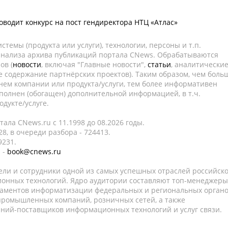
водит конкурс на пост гендиректора НТЦ «Атлас»
темы (продукта или услуги), технологии, персоны и т.п.
 анализа архива публикаций портала CNews. Обрабатываются
ов (
новости
, включая "Главные новости",
статьи
, аналитически
е содержание партнёрских проектов). Таким образом, чем боль
нем компании или продукта/услуги, тем более информативен
полнен (обогащен) дополнительной информацией, в т.ч.
дукте/услуге.
ала CNews.ru c 11.1998 до 08.2026 годы.
8, в очереди разбора - 724413.
9231.
 -
book@cnews.ru
ели и сотрудники одной из самых успешных отраслей российск
онных технологий. Ядро аудитории составляют топ-менеджеры
таментов информатизации федеральных и региональных орган
 промышленных компаний, розничных сетей, а также
аний-поставщиков информационных технологий и услуг связи.