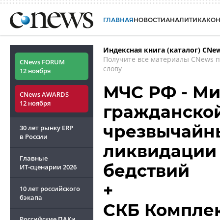
ГЛАВНАЯ
НОВОСТИ
АНАЛИТИКА
КО
Индексная книга (каталог) CNe
Получите все материалы CNews 
CNews FORUM
слову
12 ноября
МЧС РФ - Ми
CNews AWARDS
12 ноября
гражданско
чрезвычайн
30 лет рынку ERP
в России
ликвидации
Главные
бедствий
ИТ-сценарии
2026
+
10 лет российского
бэкапа
СКБ Компле
Российские ПАКи