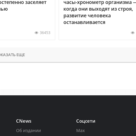
остепенно заселяет
часы-хронометр организма 
нью
когда они выходят из строя,
развитие человека
останавливается
36453
КАЗАТЬ ЕЩЕ
CNews
Соцсети
Об издании
Max