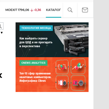
MOEXIT
1796,06
-0,36
КАТАЛОГ
ТЕХНОЛОГИЯ МЕСЯЦА
▼
Как выбрать сервер
для ЦОД и не прогадать
в перспективе
CNEWS ANALYTICS
х
Топ-10 сфер применения
квантовых компьютеров.
Инфографика CNews