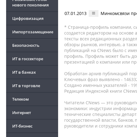
нового поколения
07.01.2013
Минкомсвязи про
Цифровизация
* Страница-профиль компании, сис
Импортозамещение
создается редактором на основе
тексты всех редакционных раздел
обзоры рынков, интервью, а такж
Безопасность
публикаций на CNews было с име
профиль. Профиль может быть до
ИТ в госсекторе
презентацией о компании или про
ИТ в банках
Обработан архив публикаций порт
Ключевых фраз выявлено - 146332
Создано именных указателей - 19
ИТ в торговле
Редакция Индексной книги CNews
Телеком
Читатели CNews — это руководит
экономики: индустрии информаци
Интернет
технические специалисты депар
государственной власти, банков,
руководители и сотрудники комп
ИТ-бизнес