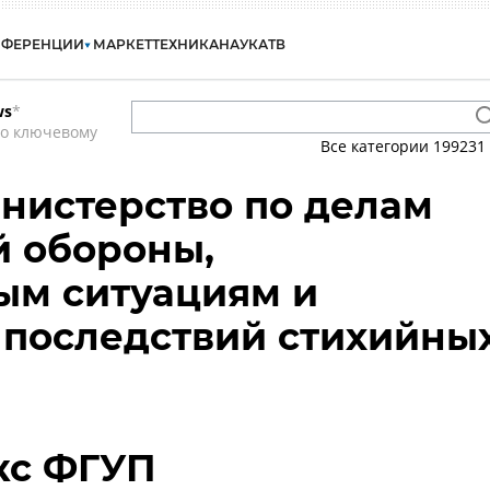
НФЕРЕНЦИИ
МАРКЕТ
ТЕХНИКА
НАУКА
ТВ
ws
*
по ключевому
Все категории
199231
нистерство по делам
й обороны,
ым ситуациям и
 последствий стихийны
кс ФГУП