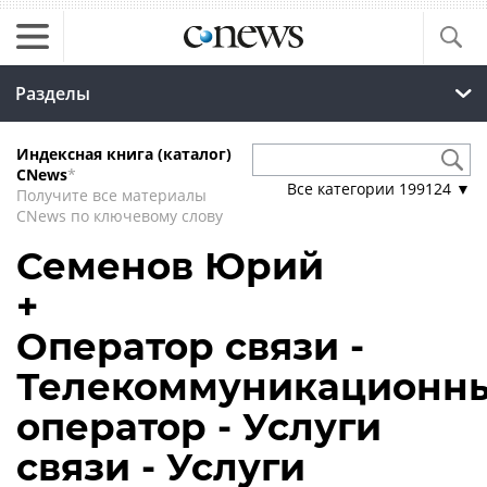
Разделы
Индексная книга (каталог)
CNews
*
Все категории
199124
▼
Получите все материалы
CNews по ключевому слову
Семенов Юрий
+
Оператор связи -
Телекоммуникационн
оператор - Услуги
связи - Услуги