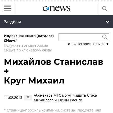
Разделы
Индексная книга (каталог)
CNews
*
Все категории
199201
▼
Получите все материалы
CNews по ключевому слову
Михайлов Станислав
+
Круг Михаил
Абонентов МТС могут лишить Стаса
11.02.2013
Михайлова и Елены Ваенги
* Страница-профиль компании, системы (продукта или